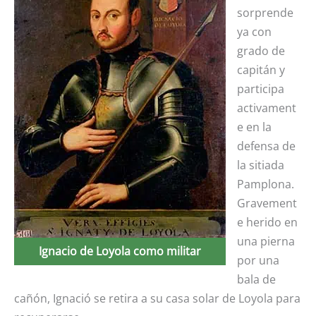
sorprende
ya con
grado de
capitán y
participa
activament
e en la
defensa de
la sitiada
Pamplona.
Gravement
e herido en
una pierna
Ignacio de Loyola como militar
por una
bala de
cañón, Ignació se retira a su casa solar de Loyola para