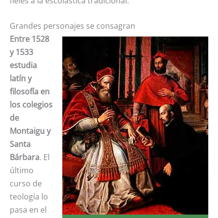
fieles a la escolástica tradicional.
Grandes personajes se consagran
Entre 1528
y 1533
estudia
latín y
filosofía en
los colegios
de
Montaigu y
Santa
Bárbara
. El
último
curso de
teología lo
pasa en el