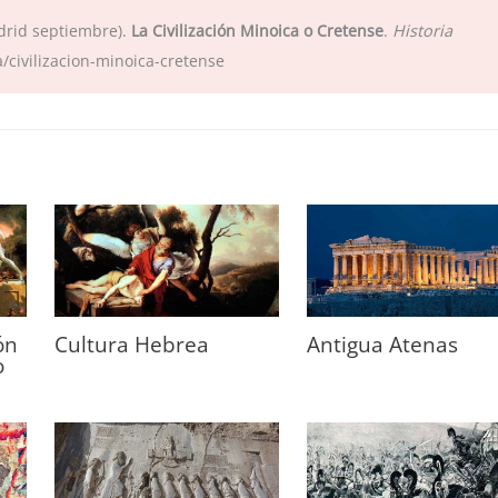
drid septiembre).
La Civilización Minoica o Cretense
.
Historia
/civilizacion-minoica-cretense
ón
Cultura Hebrea
Antigua Atenas
o