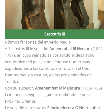
Sesostris III
Últimos faraones del Imperio Medio
A Sesostris III le sucedió
Amenemhat III Nemara
(1842-
1797), en cuyo reinado se consolidó el desarrollo
económico del país, conociéndose numerosas
expediciones a las canteras de Tura, en el Uadi
Hammamat y a Assuán, en las proximidades de
Toshka.
Con su sucesor,
Amenemhat IV Majerura
(1798-1786)
la influencia egipcia siguió extendiéndose por el
Próximo Oriente.
Le sucedió la reina/rey
Sebekneferura O Nefrusobek,