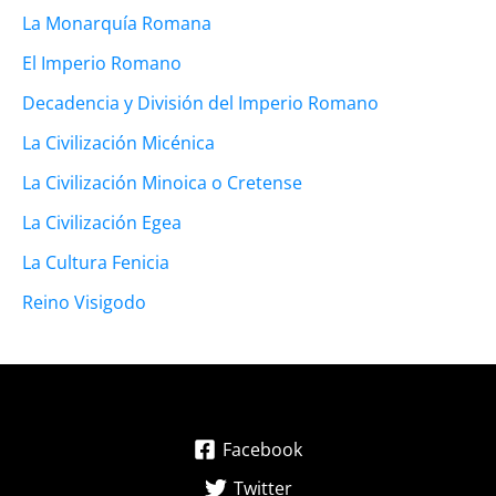
La Monarquía Romana
El Imperio Romano
Decadencia y División del Imperio Romano
La Civilización Micénica
La Civilización Minoica o Cretense
La Civilización Egea
La Cultura Fenicia
Reino Visigodo
Facebook
Twitter