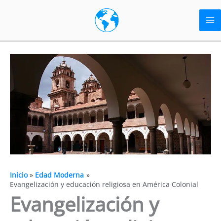
Ir
al
contenido
Inicio
Edad Moderna
Evangelización y educación religiosa en América Colonial
Evangelización y