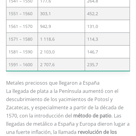
1541 – 1550
177,6
264,8
1551 – 1560
303,1
452,2
1561 – 1570
942,9
131,0
1571 – 1580
1 118,6
114,3
1581 – 1590
2 103,0
146,7
1591 – 1600
2 707,6
235,7
Metales preciosos que llegaron a España
La llegada de plata a la Península aumentó con el
descubrimiento de los yacimientos de Potosí y
Zacatecas, y especialmente a partir de la década de
1570, con la introducción del
método de patio
. Las
llegadas de metálico a España y Europa dieron lugar a
una fuerte inflación, la llamada
revolución de los